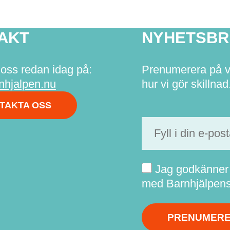
AKT
NYHETSBR
oss redan idag på:
Prenumerera på vår
nhjalpen.nu
hur vi gör skillnad
TAKTA OSS
Jag godkänner b
med Barnhjälpens 