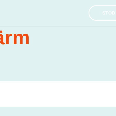
STÖD
ärm