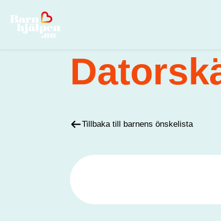
Hoppa till huvudinnehåll
Datorsk
Uppfyll
Tillbaka till barnens önskelista
önskan