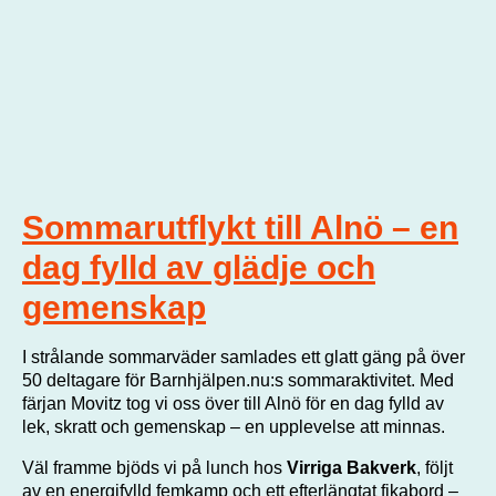
Sommarutflykt till Alnö – en
dag fylld av glädje och
gemenskap
I strålande sommarväder samlades ett glatt gäng på över
50 deltagare för Barnhjälpen.nu:s sommaraktivitet. Med
färjan Movitz tog vi oss över till Alnö för en dag fylld av
lek, skratt och gemenskap – en upplevelse att minnas.
Väl framme bjöds vi på lunch hos
Virriga Bakverk
, följt
av en energifylld femkamp och ett efterlängtat fikabord –