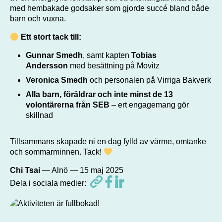
med hembakade godsaker som gjorde succé bland både
barn och vuxna.
Ett stort tack till:
Gunnar Smedh
, samt kapten
Tobias
Andersson
med besättning på Movitz
Veronica Smedh
och personalen på Virriga Bakverk
Alla barn, föräldrar och inte minst de 13
volontärerna från SEB
– ert engagemang gör
skillnad
Tillsammans skapade ni en dag fylld av värme, omtanke
och sommarminnen. Tack!
, författare
Chi Tsai
— Alnö —
15 maj 2025
Dela i sociala medier: