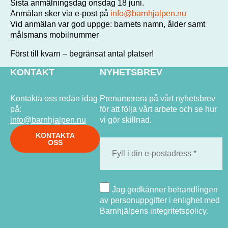
Sista anmälningsdag onsdag 18 juni.
Anmälan sker via e-post på
info@barnhjalpen.nu
Vid anmälan var god uppge: barnets namn, ålder samt
målsmans mobilnummer
Först till kvarn – begränsat antal platser!
KONTAKT
NYHETSBREV
Kontakta oss redan idag
Prenumerera på vårt nyhetsbrev
på:
för att följa vårt arbete och se hur
info@barnhjalpen.nu
vi gör skillnad.
KONTAKTA
OSS
Jag godkänner behandlingen
av personuppgifter i enlighet med
Barnhjälpens integritetspolicy.