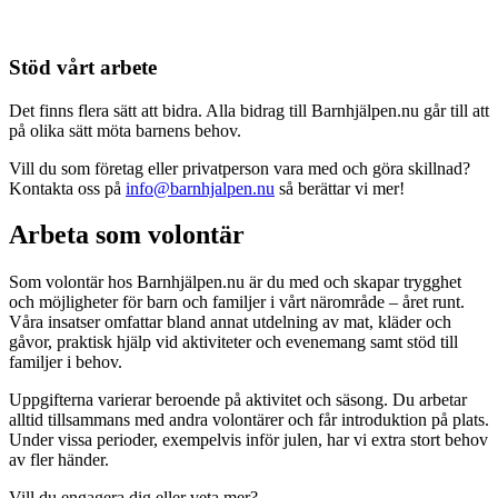
Stöd vårt arbete
Det finns flera sätt att bidra. Alla bidrag till Barnhjälpen.nu går till att
på olika sätt möta barnens behov.
Vill du som företag eller privatperson vara med och göra skillnad?
Kontakta oss på
info@barnhjalpen.nu
så berättar vi mer!
Arbeta som volontär
Som volontär hos Barnhjälpen.nu är du med och skapar trygghet
och möjligheter för barn och familjer i vårt närområde – året runt.
Våra insatser omfattar bland annat utdelning av mat, kläder och
gåvor, praktisk hjälp vid aktiviteter och evenemang samt stöd till
familjer i behov.
Uppgifterna varierar beroende på aktivitet och säsong. Du arbetar
alltid tillsammans med andra volontärer och får introduktion på plats.
Under vissa perioder, exempelvis inför julen, har vi extra stort behov
av fler händer.
Vill du engagera dig eller veta mer?