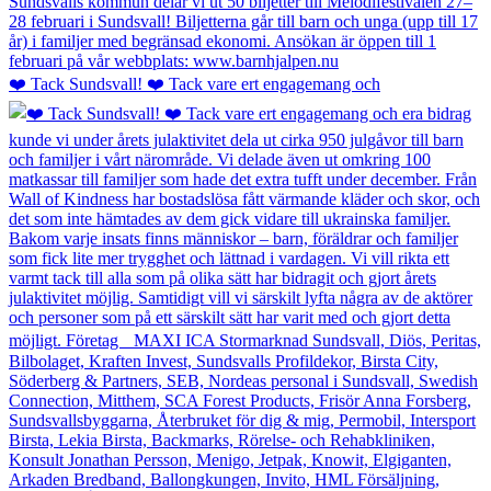
❤️ Tack Sundsvall! ❤️ Tack vare ert engagemang och