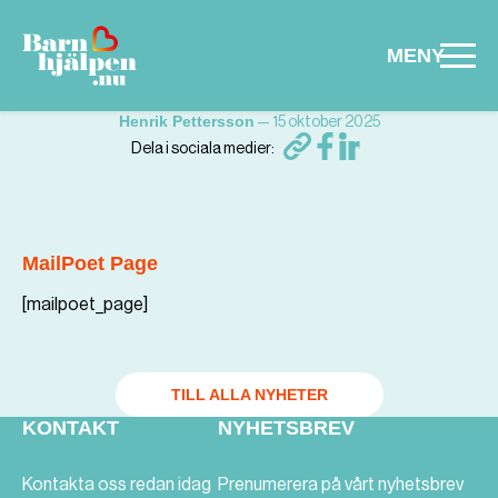
MENY
, författare
Hoppa till huvudinnehåll
Henrik Pettersson
—
15 oktober 2025
Dela i sociala medier:
MailPoet Page
[mailpoet_page]
TILL ALLA NYHETER
KONTAKT
NYHETSBREV
Kontakta oss redan idag
Prenumerera på vårt nyhetsbrev