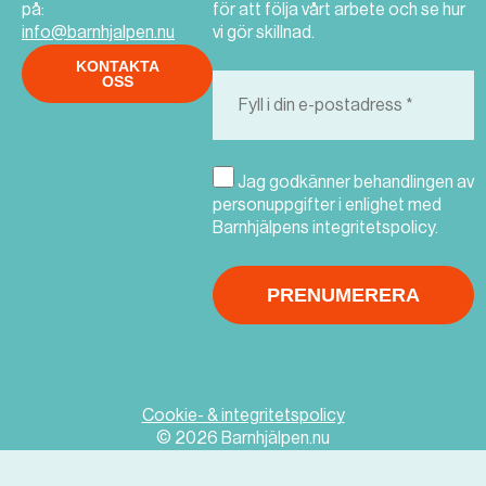
på:
för att följa vårt arbete och se hur
info@barnhjalpen.nu
vi gör skillnad.
KONTAKTA
OSS
Jag godkänner behandlingen av
personuppgifter i enlighet med
Barnhjälpens integritetspolicy.
Cookie- & integritetspolicy
© 2026 Barnhjälpen.nu