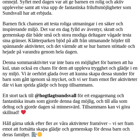
omnejd. Syftet med dagen var att ge barnen en rolig och aktiv
upplevelse samt att visa upp de fantastiska friluftsmöjligheter som
Sundsvall har att erbjuda.
Barnen fick chansen att testa roliga utmaningar i en säker och
inspirerande miljö. Det var en dag fylld av äventyr, skratt och
gemenskap där både små och stora modiga deltagare vågade testa
sina gränser. Klätterparken bjöd på allt från utmanande höjder till
spännande aktiviteter, och det värmde att se hur barnen stöttade och
hejade på varandra genom hela dagen.
Denna sommaraktivitet var inte bara en möjlighet för barnen att ha
kul, utan också en chans för dem att uppleva trygghet och glädje i en
ny miljö. Vi är oerhört glada över att kunna skapa dessa stunder för
barn som gått igenom så mycket, och vi ser fram emot fler aktiviteter
där vi kan sprida glädje och hopp tillsammans.
Ett stort tack till
@hogtlagtsundsvall
för ert engagemang och
fantastiska insats som gjorde denna dag möjlig, och till alla som
deltog och gjorde dagen så minnesvärd. Tillsammans kan vi göra
skillnad!
Håll gärna utkik efter fler av våra aktiviteter framöver – vi ser fram
emot att fortsätta skapa glädje och gemenskap för dessa barn och
deras familjer.