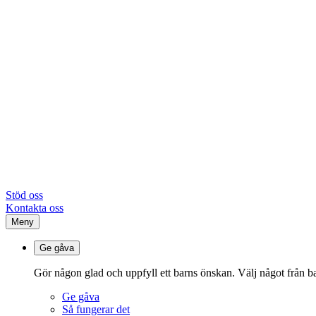
Stöd oss
Kontakta oss
Meny
Ge gåva
Gör någon glad och uppfyll ett barns önskan. Välj något från ba
Ge gåva
Så fungerar det