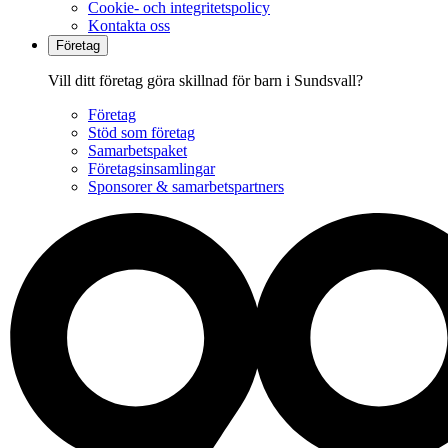
Cookie- och integritetspolicy
Kontakta oss
Företag
Vill ditt företag göra skillnad för barn i Sundsvall?
Företag
Stöd som företag
Samarbetspaket
Företagsinsamlingar
Sponsorer & samarbetspartners