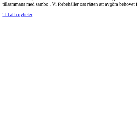
tillsammans med sambo . Vi förbehåller oss rätten att avgöra behovet 
Till alla nyheter