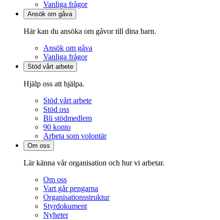
Vanliga frågor
Ansök om gåva
Här kan du ansöka om gåvor till dina barn.
Ansök om gåva
Vanliga frågor
Stöd vårt arbete
Hjälp oss att hjälpa.
Stöd vårt arbete
Stöd oss
Bli stödmedlem
90 konto
Arbeta som volontär
Om oss
Lär känna vår organisation och hur vi arbetar.
Om oss
Vart går pengarna
Organisationsstruktur
Styrdokument
Nyheter